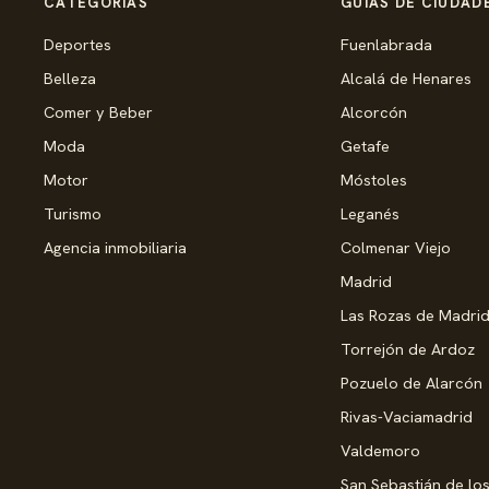
CATEGORÍAS
GUÍAS DE CIUDAD
Deportes
Fuenlabrada
Belleza
Alcalá de Henares
Comer y Beber
Alcorcón
Moda
Getafe
Motor
Móstoles
Turismo
Leganés
Agencia inmobiliaria
Colmenar Viejo
Madrid
Las Rozas de Madri
Torrejón de Ardoz
Pozuelo de Alarcón
Rivas-Vaciamadrid
Valdemoro
San Sebastián de lo