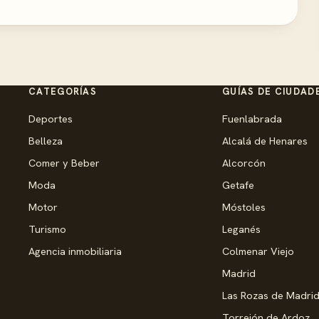
CATEGORÍAS
GUÍAS DE CIUDAD
Deportes
Fuenlabrada
Belleza
Alcalá de Henares
Comer y Beber
Alcorcón
Moda
Getafe
Motor
Móstoles
Turismo
Leganés
Agencia inmobiliaria
Colmenar Viejo
Madrid
Las Rozas de Madri
Torrejón de Ardoz