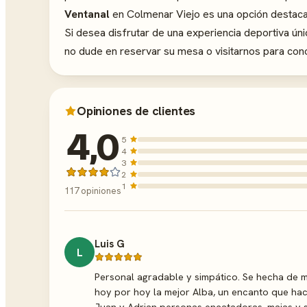
Ventanal
en Colmenar Viejo es una opción destaca
Si desea disfrutar de una experiencia deportiva úni
no dude en reservar su mesa o visitarnos para co
Opiniones de clientes
4,0
5
4
3
2
1
117 opiniones
Luis G
L
Personal agradable y simpático. Se hecha de 
hoy por hoy la mejor Alba, un encanto que hace
Juan y Adrian personas encatadoras, majas y 