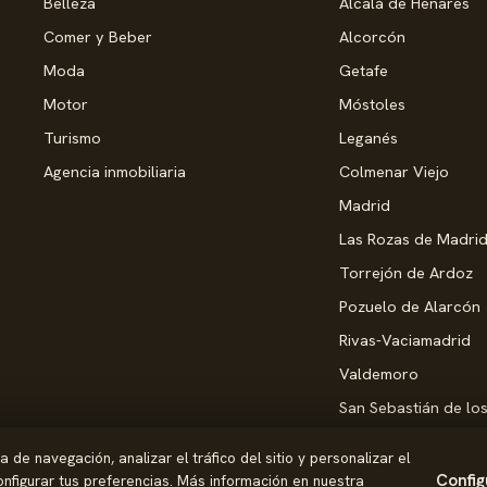
Belleza
Alcalá de Henares
Comer y Beber
Alcorcón
Moda
Getafe
Motor
Móstoles
Turismo
Leganés
Agencia inmobiliaria
Colmenar Viejo
Madrid
Las Rozas de Madri
Torrejón de Ardoz
Pozuelo de Alarcón
Rivas-Vaciamadrid
Valdemoro
San Sebastián de lo
Alcobendas
de navegación, analizar el tráfico del sitio y personalizar el
Pinto
Config
nfigurar tus preferencias. Más información en nuestra