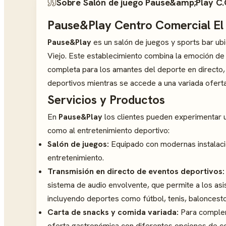
Sobre Salón de juego Pause&amp;Play C.C
Pause&Play Centro Comercial El
Pause&Play
es un salón de juegos y sports bar ub
Viejo. Este establecimiento combina la emoción de 
completa para los amantes del deporte en directo, 
deportivos mientras se accede a una variada oferta
Servicios y Productos
En
Pause&Play
los clientes pueden experimentar u
como al entretenimiento deportivo:
Salón de juegos:
Equipado con modernas instalacio
entretenimiento.
Transmisión en directo de eventos deportivos:
sistema de audio envolvente, que permite a los asi
incluyendo deportes como fútbol, tenis, baloncesto
Carta de snacks y comida variada:
Para complem
oferta gastronómica con diferentes opciones de 