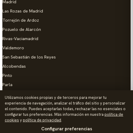
Madrid
Las Rozas de Madrid
Torrejón de Ardoz
Pozuelo de Alarcón
Rivas-Vaciamadrid
Valdemoro
San Sebastián de los Reyes
Alcobendas
Pinto
Parla
Coslada
Utilizamos cookies propias y de terceros para mejorar tu
experiencia de navegación, analizar el tráfico del sitio y personalizar
AYUDA
el contenido. Puedes aceptarlas todas, rechazar las no esenciales o
configurar tus preferencias. Más información en nuestra
política de
Añadir empresa
cookies
y
política de privacidad
.
Configurar preferencias
Contacto