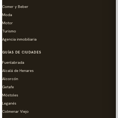
Comer y Beber
Moda
Motor
Turismo
Agencia inmobiliaria
GUÍAS DE CIUDADES
Fuenlabrada
Alcalá de Henares
Alcorcón
Getafe
Móstoles
Leganés
Colmenar Viejo