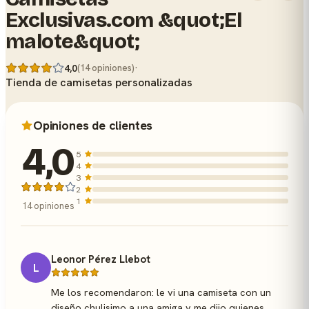
Exclusivas.com &quot;El
malote&quot;
·
4,0
(14 opiniones)
Tienda de camisetas personalizadas
Opiniones de clientes
4,0
5
4
3
2
1
14 opiniones
Leonor Pérez Llebot
L
Me los recomendaron: le vi una camiseta con un
diseño chulisimo a una amiga y me dijo quienes