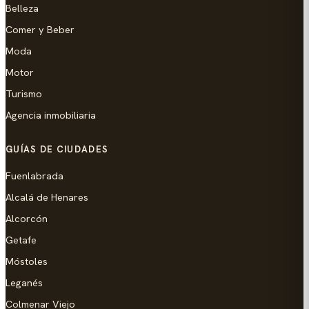
Belleza
Comer y Beber
Moda
Motor
Turismo
Agencia inmobiliaria
GUÍAS DE CIUDADES
Fuenlabrada
Alcalá de Henares
Alcorcón
Getafe
Móstoles
Leganés
Colmenar Viejo