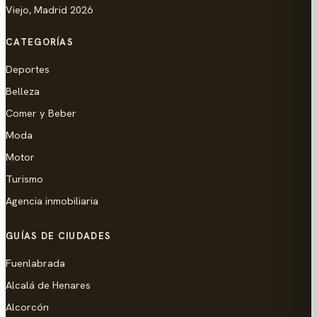
Viejo, Madrid 2026
CATEGORÍAS
Deportes
Belleza
Comer y Beber
Moda
Motor
Turismo
Agencia inmobiliaria
GUÍAS DE CIUDADES
Fuenlabrada
Alcalá de Henares
Alcorcón