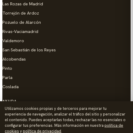
Las Rozas de Madrid
Torrejón de Ardoz
Pozuelo de Alarcón
Rivas-Vaciamadrid
Valdemoro
San Sebastián de los Reyes
Alcobendas
Pinto
Parla
Coslada
AYUDA
Utilizamos cookies propias y de terceros para mejorar tu
Añadir empresa
experiencia de navegación, analizar el tráfico del sitio y personalizar
el contenido. Puedes aceptarlas todas, rechazar las no esenciales o
Contacto
configurar tus preferencias. Más información en nuestra
política de
Política de Privacidad
cookies
y
política de privacidad
.