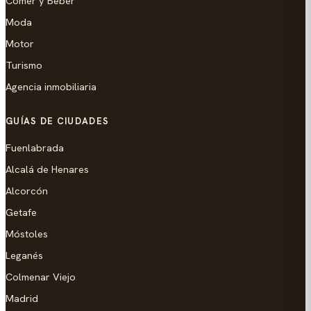
Comer y Beber
Moda
Motor
Turismo
Agencia inmobiliaria
GUÍAS DE CIUDADES
Fuenlabrada
Alcalá de Henares
Alcorcón
Getafe
Móstoles
Leganés
Colmenar Viejo
Madrid