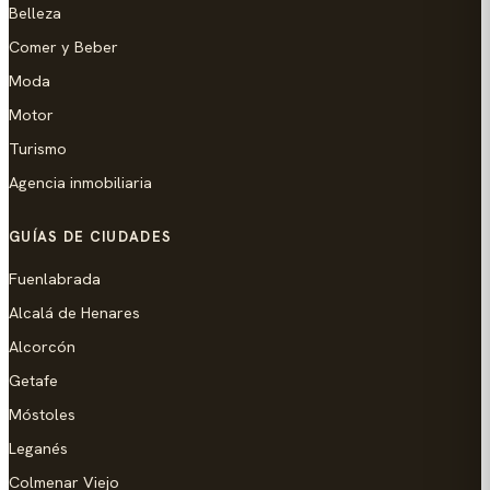
Belleza
Comer y Beber
Moda
Motor
Turismo
Agencia inmobiliaria
GUÍAS DE CIUDADES
Fuenlabrada
Alcalá de Henares
Alcorcón
Getafe
Móstoles
Leganés
Colmenar Viejo