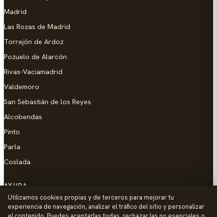
Madrid
Las Rozas de Madrid
Torrejón de Ardoz
Pozuelo de Alarcón
Rivas-Vaciamadrid
Valdemoro
San Sebastián de los Reyes
Alcobendas
Pinto
Parla
Coslada
AYUDA
Utilizamos cookies propias y de terceros para mejorar tu
Añadir empresa
experiencia de navegación, analizar el tráfico del sitio y personalizar
el contenido. Puedes aceptarlas todas, rechazar las no esenciales o