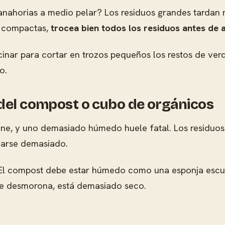
 zanahorias a medio pelar? Los residuos grandes tarda
s compactas,
trocea bien todos los residuos antes de 
ar para cortar en trozos pequeños los restos de verdur
o.
 del compost o cubo de orgánicos
, y uno demasiado húmedo huele fatal. Los residuos 
carse demasiado.
l compost debe estar húmedo como una esponja escurri
se desmorona, está demasiado seco.