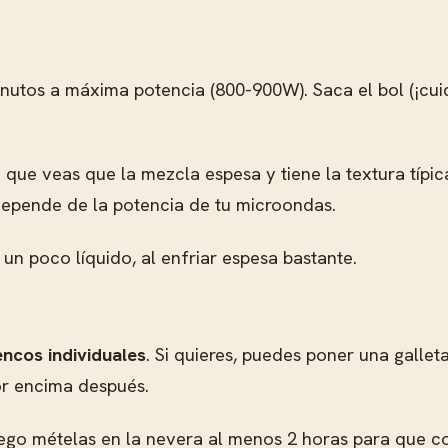
nutos a máxima potencia (800-900W). Saca el bol (¡cu
que veas que la mezcla espesa y tiene la textura típi
 depende de la potencia de tu microondas.
un poco líquido, al enfriar espesa bastante.
ncos individuales
. Si quieres, puedes poner una galle
or encima después.
ego mételas en la nevera al menos 2 horas para que co