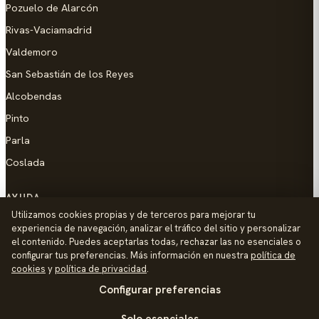
Pozuelo de Alarcón
Rivas-Vaciamadrid
Valdemoro
San Sebastián de los Reyes
Alcobendas
Pinto
Parla
Coslada
AYUDA
Utilizamos cookies propias y de terceros para mejorar tu
Añadir empresa
experiencia de navegación, analizar el tráfico del sitio y personalizar
el contenido. Puedes aceptarlas todas, rechazar las no esenciales o
Contacto
configurar tus preferencias. Más información en nuestra
política de
Política de Privacidad
cookies
y
política de privacidad
.
Configurar preferencias
Aviso Legal
Política de Cookies