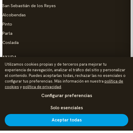
San Sebastián de los Reyes
Alcobendas
Pinto
Parla
Coslada
AYUDA
Utilizamos cookies propias y de terceros para mejorar tu
Añadir empresa
experiencia de navegación, analizar el tráfico del sitio y personalizar
el contenido. Puedes aceptarlas todas, rechazar las no esenciales o
Contacto
configurar tus preferencias. Más información en nuestra
política de
Política de Privacidad
cookies
y
política de privacidad
.
Configurar preferencias
Aviso Legal
Política de Cookies
Solo esenciales
© 2026 Palike Networks, S.L.U.
Hecho con cariño en Colmenar Viejo
Aceptar todas
Inicio
Explorar
Noticias
Añadir