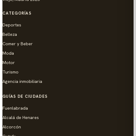
CATEGORÍAS
Deportes
Belleza
Comer y Beber
Moda
Motor
Turismo
Agencia inmobiliaria
GUÍAS DE CIUDADES
Fuenlabrada
Alcalá de Henares
Alcorcón