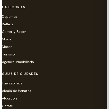
CATEGORÍAS
Deportes
Belleza
Comer y Beber
Moda
Motor
Turismo
Agencia inmobiliaria
GUÍAS DE CIUDADES
Fuenlabrada
Alcalá de Henares
Alcorcón
Getafe