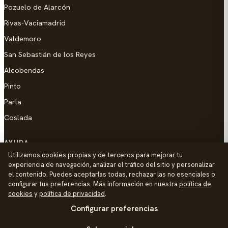
Pozuelo de Alarcón
Rivas-Vaciamadrid
Valdemoro
San Sebastián de los Reyes
Alcobendas
Pinto
Parla
Coslada
AYUDA
Utilizamos cookies propias y de terceros para mejorar tu
Añadir empresa
experiencia de navegación, analizar el tráfico del sitio y personalizar
el contenido. Puedes aceptarlas todas, rechazar las no esenciales o
Contacto
configurar tus preferencias. Más información en nuestra
política de
Política de Privacidad
cookies
y
política de privacidad
.
Configurar preferencias
Aviso Legal
Política de Cookies