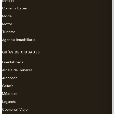
Belleza
Comer y Beber
Moda
Motor
Turismo
Agencia inmobiliaria
GUÍAS DE CIUDADES
Fuenlabrada
Alcalá de Henares
Alcorcón
Getafe
Móstoles
Leganés
Colmenar Viejo