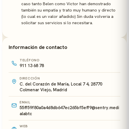
caso tanto Belen como Victor han demostrado
también su empatia y trato muy humano y directo
(lo cual es un valor añadido) Sin duda volveria a
solicitar sus servicios si lo necesitara.
Información de contacto
TELÉFONO
911 13 68 78
DIRECCIÓN
C. del Corazón de María, Local 7 4, 28770
Colmenar Viejo, Madrid
EMAIL
55ff59f80a0a4d8db647ec265bf5eff9@sentry.medi
alabtc
WEB